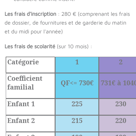
Les frais d'inscription
: 280 € (comprenant les frais
de dossier, de fournitures et de garderie du matin
et du midi pour l'année)
Les frais de scolarité
(sur 10 mois) :
Catégorie
1
2
Coefficient
QF<= 730€
731€ à 104
familial
Enfant 1
225
230
Enfant 2
215
220