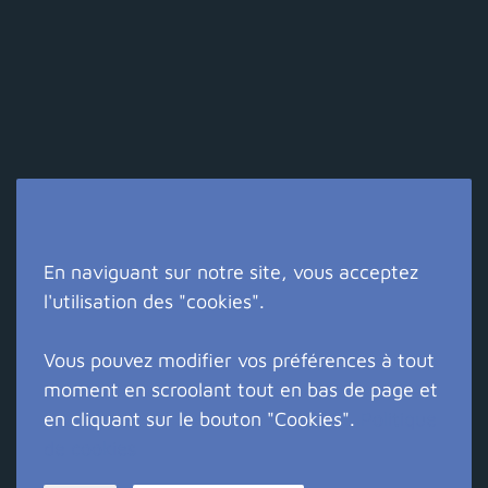
En naviguant sur notre site, vous acceptez
Suivez-nous !
l'utilisation des "cookies".
Vous pouvez modifier vos préférences à tout
moment en scroolant tout en bas de page et
Copyright © LES SARMENTS 2013
Mentions légales
en cliquant sur le bouton "Cookies".
Politique
Création site internet Eure : Crealys Web
de cookies