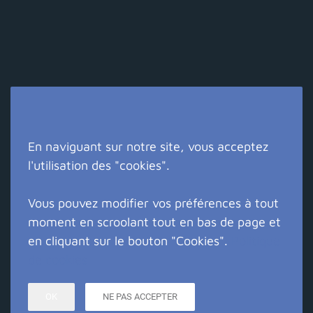
En naviguant sur notre site, vous acceptez
Suivez-nous !
l'utilisation des "cookies".
Vous pouvez modifier vos préférences à tout
moment en scroolant tout en bas de page et
Copyright © LES SARMENTS 2013
Mentions légales
en cliquant sur le bouton "Cookies".
Politique
Création site internet Eure : Crealys Web
de cookies
OK
NE PAS ACCEPTER