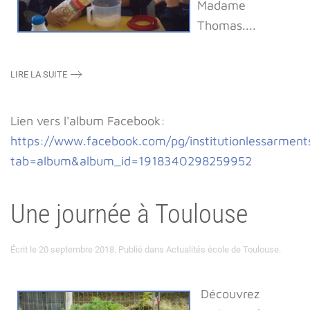
Madame
Thomas
....
LIRE LA SUITE
Lien vers l'album Facebook:
https://www.facebook.com/pg/institutionlessarment
tab=album&album_id=1918340298259952
Une journée à Toulouse
Écrit le
20 septembre 2018
. Publié dans
Actualités école de Toulouse
.
Découvrez