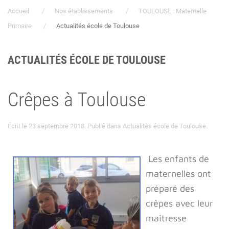
Accueil
Nos établissements
TOULOUSE : Maternelle
Primaire
Actualités école de Toulouse
ACTUALITÉS ÉCOLE DE TOULOUSE
Crêpes à Toulouse
Écrit le
23 septembre 2018
. Publié dans
Actualités école de Toulouse
.
Les enfants de
maternelles ont
préparé des
crêpes avec leur
maîtresse