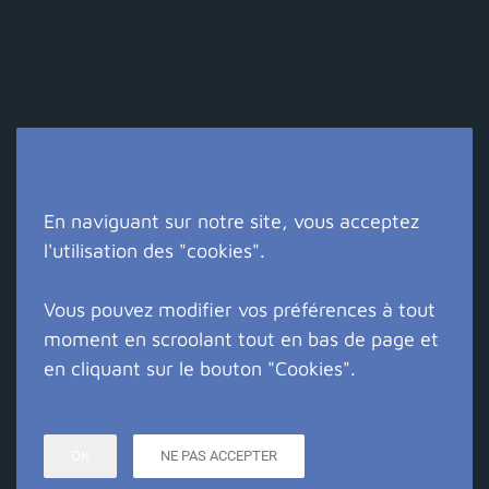
En naviguant sur notre site, vous acceptez
Suivez-nous !
l'utilisation des "cookies".
Vous pouvez modifier vos préférences à tout
moment en scroolant tout en bas de page et
Copyright © LES SARMENTS 2013
Mentions légales
en cliquant sur le bouton "Cookies".
Politique
Création site internet Eure : Crealys Web
de cookies
OK
NE PAS ACCEPTER