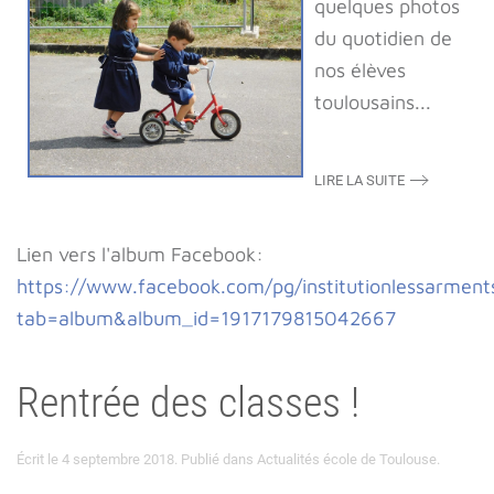
quelques photos
du quotidien de
nos élèves
toulousains...
LIRE LA SUITE
Lien vers l'album Facebook:
https://www.facebook.com/pg/institutionlessarment
tab=album&album_id=1917179815042667
Rentrée des classes !
Écrit le
4 septembre 2018
. Publié dans
Actualités école de Toulouse
.