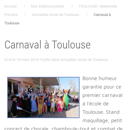
Accueil
Nos établissements
TOULOUSE : Maternelle
Primaire
Actualités école de Toulouse
Carnaval à
Toulouse
Carnaval à Toulouse
Écrit le
18 mars 2019
. Publié dans
Actualités école de Toulouse
.
Bonne humeu
r
garantie pour ce
premier carnaval
à l'école de
Toulouse. Stand
maquillage, petit
concert de chorale, chamboule-tout et combat de